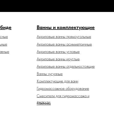
 биде
Ванны и комплектующие
есные
Акриловые ванны прямоугольные
ьные
Акриловые ванны асимметричные
авные
Акриловые ванны угловые
Акриловые ванны круглые
Акриловые ванны отдельностоящие
Ванны чугунные
Комплектующие для ванн
Гидромассажное оборудование
Смесители для гидромассажа и
джакузи
Карнизы