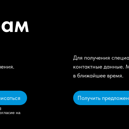
рам
Для получения специа
ления.
контактные данные. 
в ближайшее время.
Получить предложе
исаться
в
огласие на