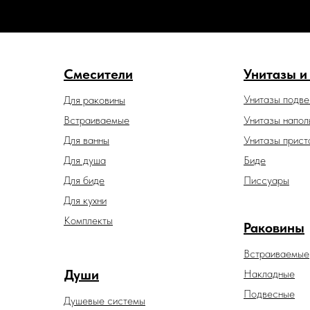
Смесители
Унитазы и
Унитазы подв
Для раковины
Встраиваемые
Унитазы напол
Для ванны
Унитазы прист
Для душа
Биде
Для биде
Писсуары
Для кухни
Комплекты
Раковины
Встраиваемые
Души
Накладные
Подвесные
Душевые системы