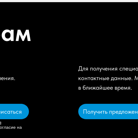
рам
Для получения специа
ления.
контактные данные. 
в ближайшее время.
Получить предложе
исаться
в
огласие на