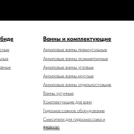
 биде
Ванны и комплектующие
есные
Акриловые ванны прямоугольные
ьные
Акриловые ванны асимметричные
авные
Акриловые ванны угловые
Акриловые ванны круглые
Акриловые ванны отдельностоящие
Ванны чугунные
Комплектующие для ванн
Гидромассажное оборудование
Смесители для гидромассажа и
джакузи
Карнизы