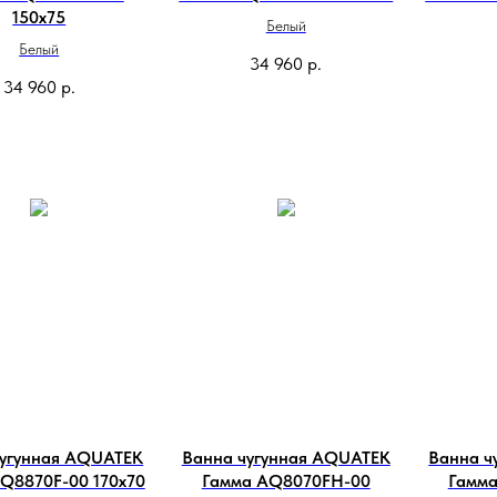
150х75
Белый
Белый
34 960
р.
34 960
р.
чугунная AQUATEK
Ванна чугунная AQUATEK
Ванна ч
Q8870F-00 170х70
Гамма AQ8070FH-00
Гамм