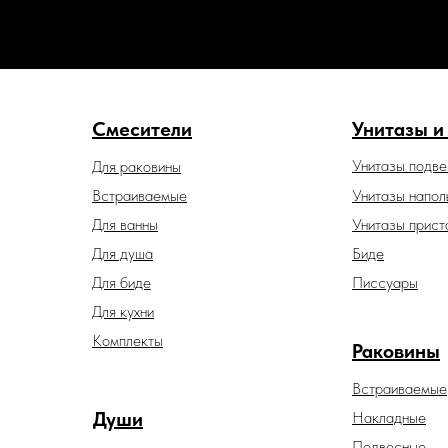
Смесители
Унитазы и
Унитазы подв
Для раковины
Встраиваемые
Унитазы напол
Для ванны
Унитазы прист
Для душа
Биде
Для биде
Писсуары
Для кухни
Комплекты
Раковины
Встраиваемые
Души
Накладные
Подвесные