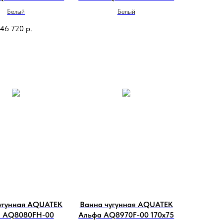
Белый
Белый
46 720
р.
угунная AQUATEK
Ванна чугунная AQUATEK
а AQ8080FH-00
Альфа AQ8970F-00 170х75