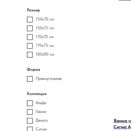
Размер
150х70 см
150х75 см
170х70 см
170х75 см
180х80 см
Форма
Прямоугольная
Коллекция
Альфа
Гамма
Ванна 
Дельта
Сигма A
Сигма