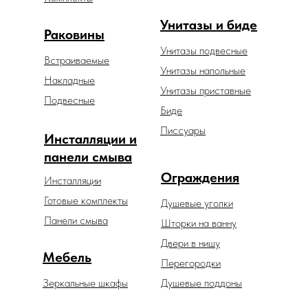
Унитазы и биде
Раковины
Унитазы подвесные
Встраиваемые
Унитазы напольные
Накладные
Унитазы приставные
Подвесные
Биде
Писсуары
Инсталляции и
панели смыва
Ограждения
Инсталляции
Готовые комплекты
Душевые уголки
Панели смыва
Шторки на ванну
Двери в нишу
Мебель
Перегородки
Зеркальные шкафы
Душевые поддоны