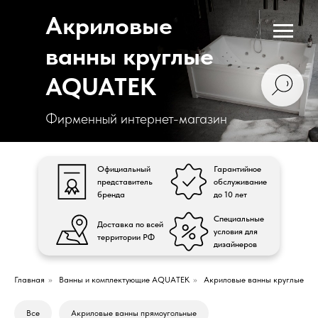
Акриловые
ванны круглые
AQUATEK
Фирменный интернет-магазин
Официальный
Гарантийное
представитель
обслуживание
бренда
до 10 лет
Специальные
Доставка по всей
условия для
территории РФ
дизайнеров
Главная
»
Ванны и комплектующие AQUATEK
»
Акриловые ванны круглые
Все
Акриловые ванны прямоугольные