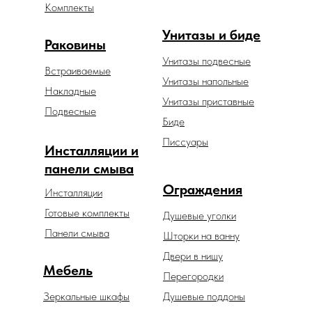
Комплекты
Унитазы и биде
Раковины
Унитазы подвесные
Встраиваемые
Унитазы напольные
Накладные
Унитазы приставные
Подвесные
Биде
Писсуары
Инсталляции и
панели смыва
Ограждения
Инсталляции
Готовые комплекты
Душевые уголки
Панели смыва
Шторки на ванну
Двери в нишу
Мебель
Перегородки
Зеркальные шкафы
Душевые поддоны