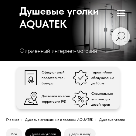
Душевые уголки
AQUATEK
Фирменный интернет-магазин
Официальный
Гарантийное
представитель
обслуживание
бренда
до 10 лет
Специальные
Доставка по всей
условия для
территории РФ
дизайнеров
Главная
»
Душевые ограждения и поддоны AQUATEK
»
Душевые уголки
Все
Душевые уголки
Двери в нишу