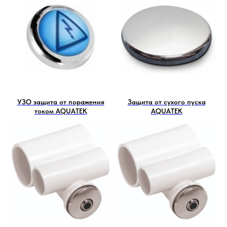
УЗО защита от поражения
Защита от сухого пуска
током AQUATEK
AQUATEK