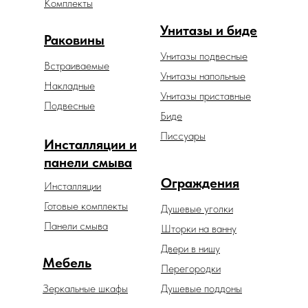
Комплекты
Унитазы и биде
Раковины
Унитазы подвесные
Встраиваемые
Унитазы напольные
Накладные
Унитазы приставные
Подвесные
Биде
Писсуары
Инсталляции и
панели смыва
Ограждения
Инсталляции
Готовые комплекты
Душевые уголки
Панели смыва
Шторки на ванну
Двери в нишу
Мебель
Перегородки
Зеркальные шкафы
Душевые поддоны