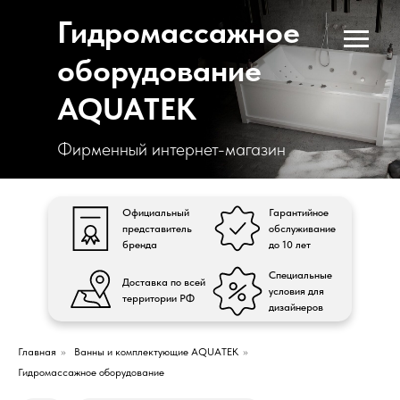
Гидромассажное
оборудование
AQUATEK
Фирменный интернет-магазин
Официальный
Гарантийное
представитель
обслуживание
бренда
до 10 лет
Специальные
Доставка по всей
условия для
территории РФ
дизайнеров
Главная
»
Ванны и комплектующие AQUATEK
»
Гидромассажное оборудование