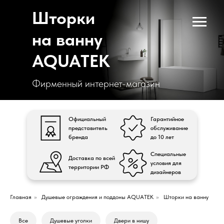
Шторки
на ванну
AQUATEK
Фирменный интернет-магазин
Официальный
Гарантийное
представитель
обслуживание
бренда
до 10 лет
Специальные
Доставка по всей
условия для
территории РФ
дизайнеров
Главная
»
Душевые ограждения и поддоны AQUATEK
»
Шторки на ванну
Все
Душевые уголки
Двери в нишу