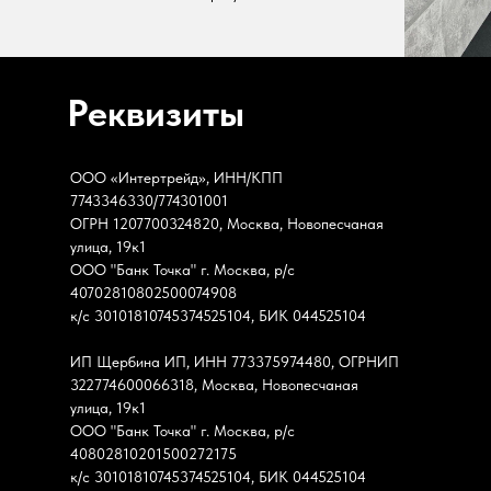
Реквизиты
ООО «Интертрейд», ИНН/КПП
7743346330/774301001
ОГРН 1207700324820, Москва, Новопесчаная
улица, 19к1
ООО "Банк Точка" г. Москва, р/с
40702810802500074908
к/с 30101810745374525104, БИК 044525104
ИП Щербина ИП, ИНН 773375974480, ОГРНИП
322774600066318, Москва, Новопесчаная
улица, 19к1
ООО "Банк Точка" г. Москва, р/с
40802810201500272175
к/с 30101810745374525104, БИК 044525104