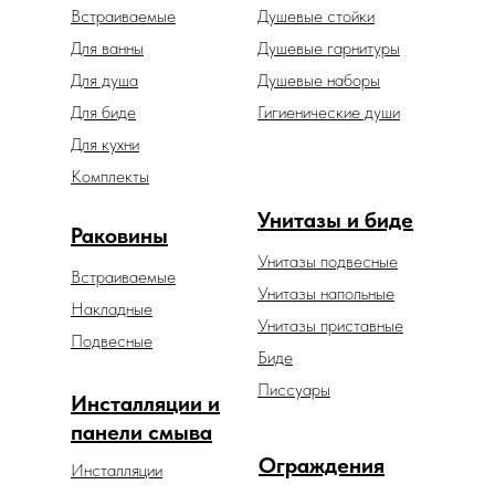
Встраиваемые
Душевые стойки
Для ванны
Душевые гарнитуры
Для душа
Душевые наборы
Для биде
Гигиенические души
Для кухни
Комплекты
Унитазы и биде
Раковины
Унитазы подвесные
Встраиваемые
Унитазы напольные
Накладные
Унитазы приставные
Подвесные
Биде
Писсуары
Инсталляции и
панели смыва
Ограждения
Инсталляции