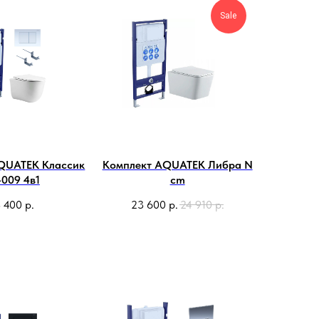
Sale
QUATEK Классик
Комплект AQUATEK Либра N
009 4в1
cm
 400
р.
23 600
р.
24 910
р.