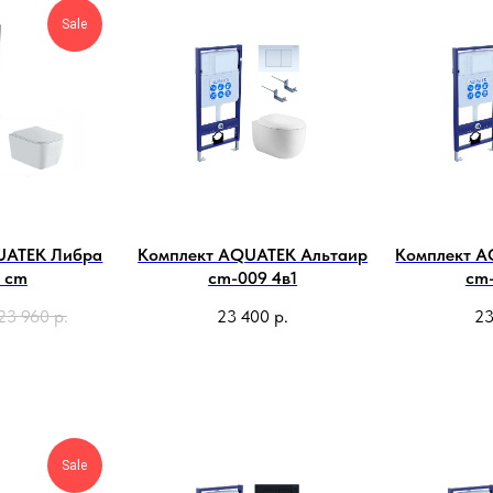
Sale
UATEK Либра
Комплект AQUATEK Альтаир
Комплект A
4 cm
cm-009 4в1
cm-
23 960
р.
23 400
р.
23
Sale