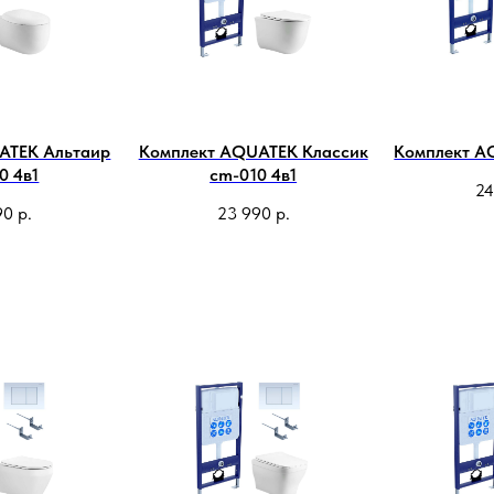
ATEK Альтаир
Комплект AQUATEK Классик
Комплект A
0 4в1
cm-010 4в1
24
90
р.
23 990
р.