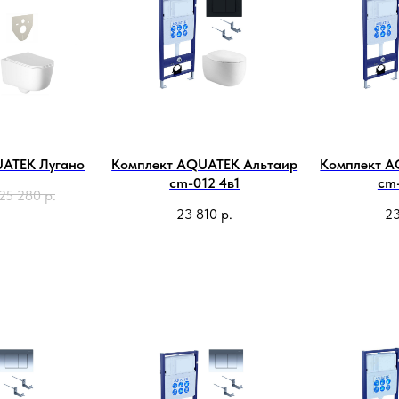
UATEK Лугано
Комплект AQUATEK Альтаир
Комплект A
cm-012 4в1
cm-
25 280
р.
23 810
р.
23