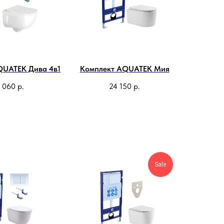
QUATEK Дива 4в1
Комплект AQUATEK Мия
 060
р.
24 150
р.
Sale