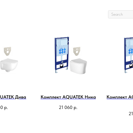
QUATEK Дива
Комплект AQUATEK Ника
Комплект A
60
р.
21 060
р.
21