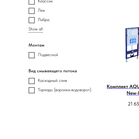
Классик
Лея
Либра
Show all
Монтаж
Подвесной
Вид смывающего потока
Каскадный слив
Комплект AQ
Торнадо (воронка-водоворот)
New-
21 6