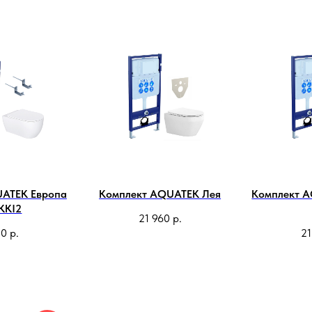
UATEK Европа
Комплект AQUATEK Лея
Комплект 
KKI2
21 960
р.
50
р.
21