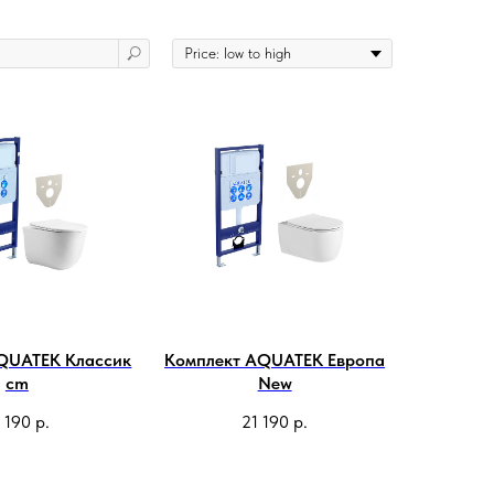
QUATEK Классик
Комплект AQUATEK Европа
cm
New
 190
р.
21 190
р.