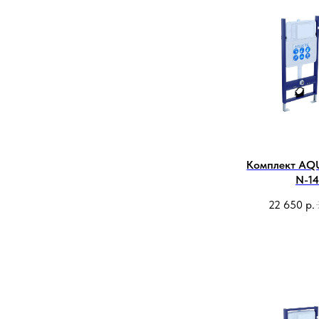
Комплект AQ
N-1
22 650
р.