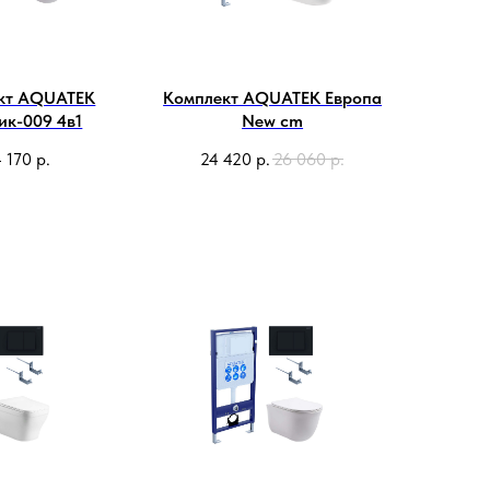
кт AQUATEK
Комплект AQUATEK Европа
ик-009 4в1
New cm
 170
р.
24 420
р.
26 060
р.