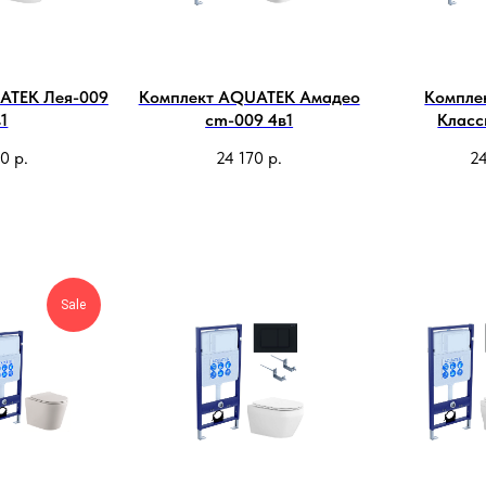
ATEK Лея-009
Комплект AQUATEK Амадео
Компле
1
cm-009 4в1
Класс
70
р.
24 170
р.
24
Sale