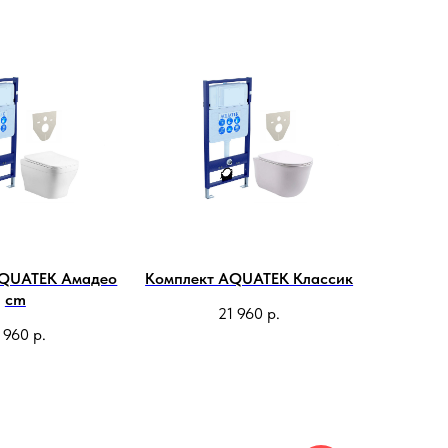
AQUATEK Амадео
Комплект AQUATEK Классик
cm
21 960
р.
 960
р.