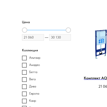
Цена
—
Коллекция
Альтаир
Амадео
Бетта
Комплект A
Вега
21 0
Дива
Европа
Каир