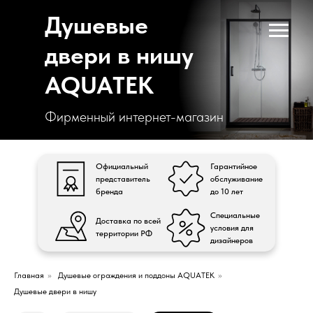
Душевые
двери в нишу
AQUATEK
Фирменный интернет-магазин
Официальный
Гарантийное
представитель
обслуживание
бренда
до 10 лет
Специальные
Доставка по всей
условия для
территории РФ
дизайнеров
Главная
»
Душевые ограждения и поддоны AQUATEK
»
Душевые двери в нишу