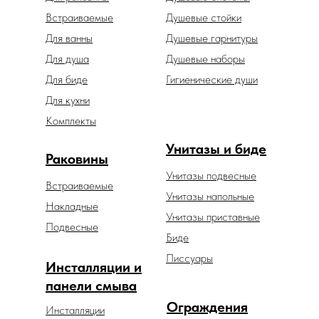
Встраиваемые
Душевые стойки
Для ванны
Душевые гарнитуры
Для душа
Душевые наборы
Для биде
Гигиенические души
Для кухни
Комплекты
Унитазы и биде
Раковины
Унитазы подвесные
Встраиваемые
Унитазы напольные
Накладные
Унитазы приставные
Подвесные
Биде
Писсуары
Инсталляции и
панели смыва
Ограждения
Инсталляции