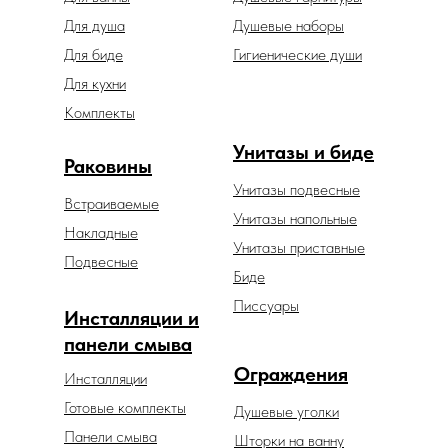
Для душа
Душевые наборы
Для биде
Гигиенические души
Для кухни
Комплекты
Унитазы и биде
Раковины
Унитазы подвесные
Встраиваемые
Унитазы напольные
Накладные
Унитазы приставные
Подвесные
Биде
Писсуары
Инсталляции и
панели смыва
Ограждения
Инсталляции
Готовые комплекты
Душевые уголки
Панели смыва
Шторки на ванну