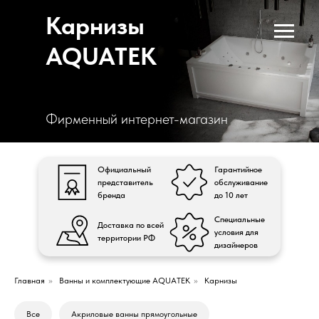
Карнизы
AQUATEK
Фирменный интернет-магазин
Официальный
Гарантийное
представитель
обслуживание
бренда
до 10 лет
Специальные
Доставка по всей
условия для
территории РФ
дизайнеров
Главная
»
Ванны и комплектующие AQUATEK
»
Карнизы
Все
Акриловые ванны прямоугольные