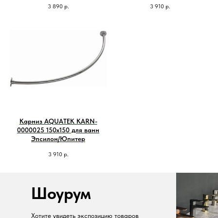
3 890
р.
3 910
р.
Карниз AQUATEK KARN-
0000025 150х150 для ванн
Эпсилон/Юпитер
3 910
р.
Шоурум
Хотите увидеть экспозицию товаров