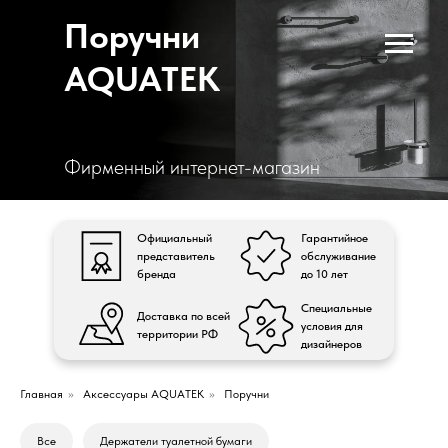
Поручни
AQUATEK
Фирменный интернет-магазин
Официальный
Гарантийное
представитель
обслуживание
бренда
до 10 лет
Специальные
Доставка по всей
условия для
территории РФ
дизайнеров
Главная
»
Аксессуары AQUATEK
»
Поручни
Все
Держатели туалетной бумаги