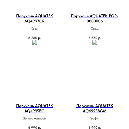
Поручень AQUATEK
Поручень AQUATEK POR-
AQ4997CR
0000006
Хром
Хром
6 280
р.
6 630
р.
Поручень AQUATEK
Поручень AQUATEK
AQ4995BG
AQ4995BGM
Золото матовое
Графит
6 990
р.
6 990
р.