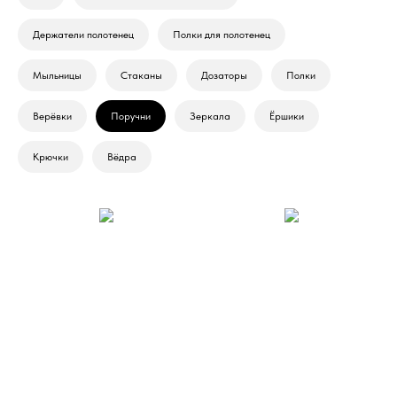
Держатели полотенец
Полки для полотенец
Мыльницы
Стаканы
Дозаторы
Полки
Верёвки
Поручни
Зеркала
Ёршики
Крючки
Вёдра