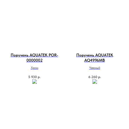
Поручень AQUATEK POR-
Поручень AQUATEK
0000002
AQ4996MB
Хром
Черный
5 930
р.
6 260
р.