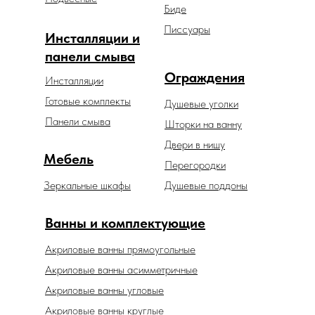
Биде
Писсуары
Инсталляции и
панели смыва
Ограждения
Инсталляции
Готовые комплекты
Душевые уголки
Панели смыва
Шторки на ванну
Двери в нишу
Мебель
Перегородки
Зеркальные шкафы
Душевые поддоны
Ванны и комплектующие
Акриловые ванны прямоугольные
Акриловые ванны асимметричные
Акриловые ванны угловые
Акриловые ванны круглые