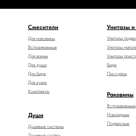
Смесители
Унитазы и
Унитазы подв
Для раковины
Встраиваемые
Унитазы напол
Для ванны
Унитазы прист
Для душа
Биде
Для биде
Писсуары
Для кухни
Комплекты
Раковины
Встраиваемые
Души
Накладные
Подвесные
Душевые системы
Душевые стойки