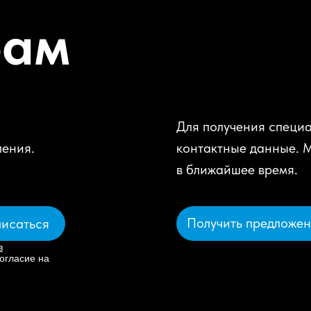
рам
Для получения специа
ления.
контактные данные. 
в ближайшее время.
Получить предложе
исаться
в
огласие на