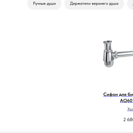
Ручные души
Держатели верхнего душа
Сифон для б
AQ60
Хр
2 68