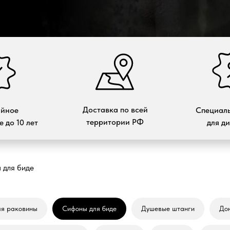
Доставка по всей
ийное
Специаль
территории РФ
 до 10 лет
для д
 для биде
ля раковины
Сифоны для биде
Душевые штанги
До