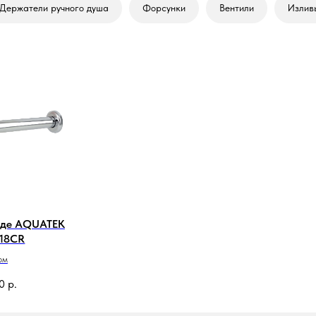
Держатели ручного душа
Форсунки
Вентили
Излив
иде AQUATEK
18CR
ом
0
р.