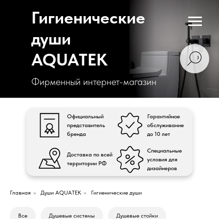
Гигиенические
души
AQUATEK
Фирменный интернет-магазин
Официальный
Гарантийное
представитель
обслуживание
бренда
до 10 лет
Специальные
Доставка по всей
условия для
территории РФ
дизайнеров
Главная
»
Души AQUATEK
»
Гигиенические души
Все
Душевые системы
Душевые стойки