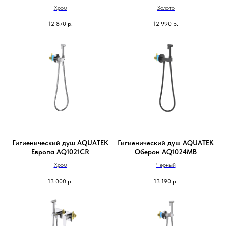
Хром
Золото
12 870
р.
12 990
р.
Гигиенический душ AQUATEK
Гигиенический душ AQUATEK
Европа AQ1021CR
Оберон AQ1024MB
Хром
Черный
13 000
р.
13 190
р.