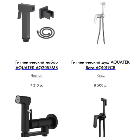
Гигиенический набор
Гигиенический душ AQUATEK
AQUATEK AQ2053MB
Вега AQ1019CR
Черный
Хром
7 310
р.
8 500
р.