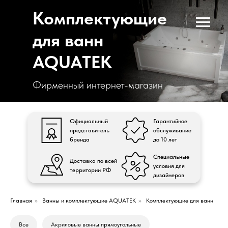
Комплектующие
для ванн
AQUATEK
Фирменный интернет-магазин
Официальный
Гарантийное
представитель
обслуживание
бренда
до 10 лет
Специальные
Доставка по всей
условия для
территории РФ
дизайнеров
Главная
»
Ванны и комплектующие AQUATEK
»
Комплектующие для ванн
Все
Акриловые ванны прямоугольные