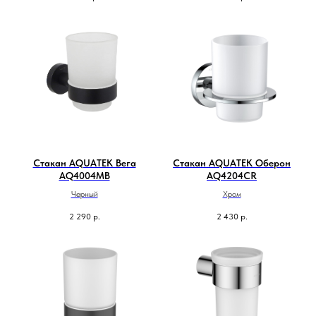
Стакан AQUATEK Вега
Стакан AQUATEK Оберон
AQ4004MB
AQ4204CR
Черный
Хром
2 290
р.
2 430
р.