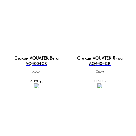
Стакан AQUATEK Вега
Стакан AQUATEK Лира
AQ4004CR
AQ4404CR
Хром
Хром
2 090
р.
2 090
р.