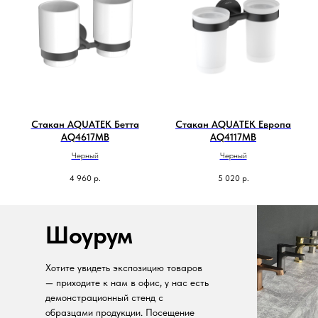
Стакан AQUATEK Бетта
Стакан AQUATEK Европа
AQ4617MB
AQ4117MB
Черный
Черный
4 960
р.
5 020
р.
Шоурум
Хотите увидеть экспозицию товаров
— приходите к нам в офис, у нас есть
демонстрационный стенд с
образцами продукции. Посещение