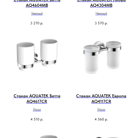
AQ4604MB
AQ4304MB
Черный
Черный
3 270
р.
3 570
р.
Стакан AQUATEK Бетта
Стакан AQUATEK Европа
AQ4617CR
AQ4117CR
Хром
Хром
4 510
р.
4 560
р.