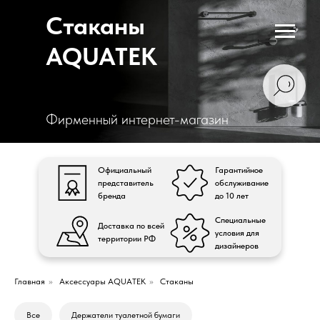
Стаканы
AQUATEK
Фирменный интернет-магазин
Официальный
Гарантийное
представитель
обслуживание
бренда
до 10 лет
Специальные
Доставка по всей
условия для
территории РФ
дизайнеров
Главная
»
Аксессуары AQUATEK
»
Стаканы
Все
Держатели туалетной бумаги