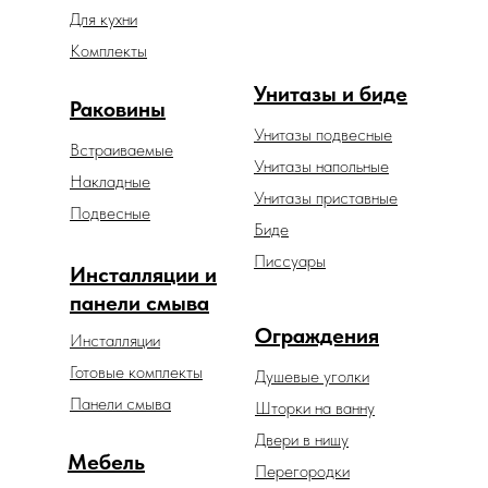
Для кухни
Комплекты
Унитазы и биде
Раковины
Унитазы подвесные
Встраиваемые
Унитазы напольные
Накладные
Унитазы приставные
Подвесные
Биде
Писсуары
Инсталляции и
панели смыва
Ограждения
Инсталляции
Готовые комплекты
Душевые уголки
Панели смыва
Шторки на ванну
Двери в нишу
Мебель
Перегородки