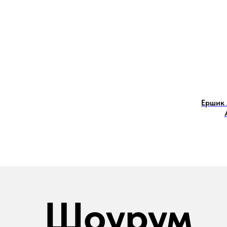
Ершик
Шоурум