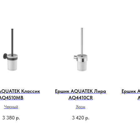
AQUATEK Классик
Ершик AQUATEK Лира
Ершик 
AQ4510MB
AQ4410CR
Черный
Хром
3 380
р.
3 420
р.