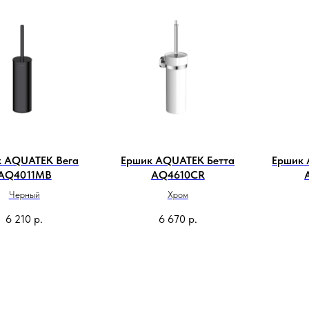
к AQUATEK Вега
Ершик AQUATEK Бетта
Ершик
AQ4011MB
AQ4610CR
Черный
Хром
6 210
р.
6 670
р.