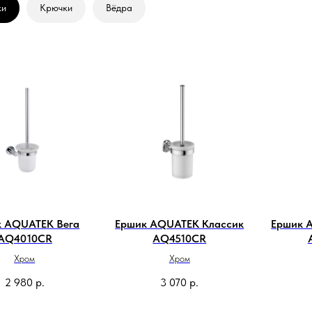
ки
Крючки
Вёдра
к AQUATEK Вега
Ершик AQUATEK Классик
Ершик 
AQ4010CR
AQ4510CR
Хром
Хром
2 980
р.
3 070
р.