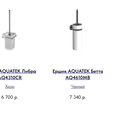
 AQUATEK Либра
Ершик AQUATEK Бетта
AQ4310CR
AQ4610MB
Хром
Черный
6 700
р.
7 340
р.