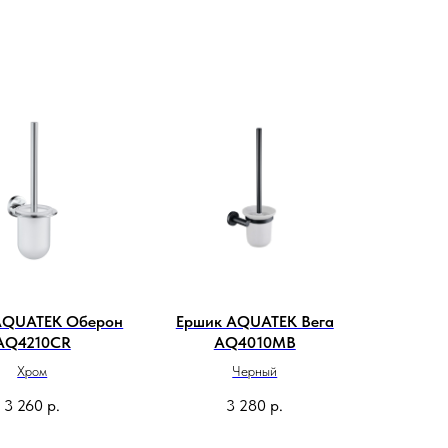
AQUATEK Оберон
Ершик AQUATEK Вега
AQ4210CR
AQ4010MB
Хром
Черный
3 260
р.
3 280
р.