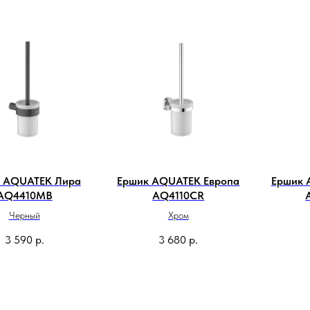
 AQUATEK Лира
Ершик AQUATEK Европа
Ершик 
AQ4410MB
AQ4110CR
Черный
Хром
3 590
р.
3 680
р.