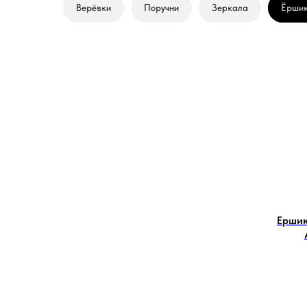
Верёвки
Поручни
Зеркала
Ёрши
Ерши