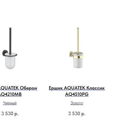
AQUATEK Оберон
Ершик AQUATEK Классик
AQ4210MB
AQ4510PG
Черный
Золото
3 530
р.
3 530
р.