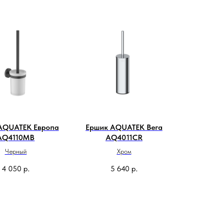
AQUATEK Европа
Ершик AQUATEK Вега
AQ4110MB
AQ4011CR
Черный
Хром
4 050
р.
5 640
р.