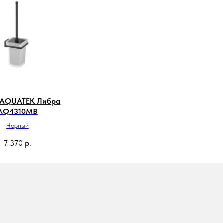
 AQUATEK Либра
AQ4310MB
Черный
7 370
р.