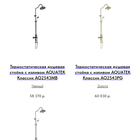
Термостатическая душевая
Термостатическая душевая
стойка с изливом AQUATEK
стойка с изливом AQUATEK
Классик AQ2543MB
Классик AQ2543PG
Черный
Золото
58 370
р.
60 030
р.