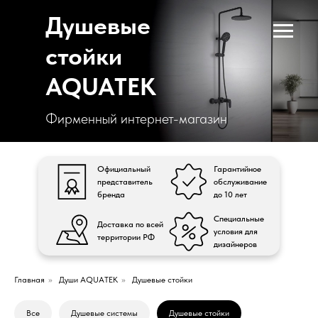
Душевые
стойки
AQUATEK
Фирменный интернет-магазин
Официальный
Гарантийное
представитель
обслуживание
бренда
до 10 лет
Специальные
Доставка по всей
условия для
территории РФ
дизайнеров
Главная
»
Души AQUATEK
»
Душевые стойки
Все
Душевые системы
Душевые стойки