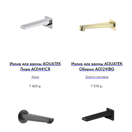
Излив для ванны AQUATEK
Излив для ванны AQUATEK
Лира AQ1441CR
Оберон AQ1241BG
Хром
Золото матовое
7 420
р.
7 510
р.