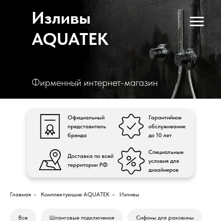
Изливы
AQUATEK
Фирменный интернет-магазин
Официальный
Гарантийное
представитель
обслуживание
бренда
до 10 лет
Специальные
Доставка по всей
условия для
территории РФ
дизайнеров
Главная
»
Комплектующие AQUATEK
»
Изливы
Все
Шланговые подключения
Сифоны для раковины