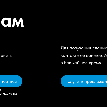
рам
Для получения специа
ления.
контактные данные. 
в ближайшее время.
Получить предложе
исаться
в
огласие на