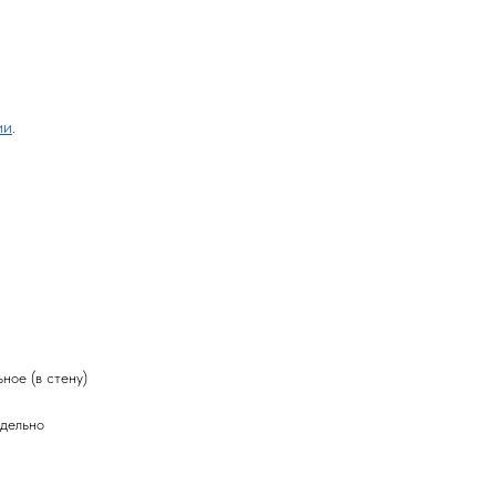
ии
.
ное (в стену)
тдельно