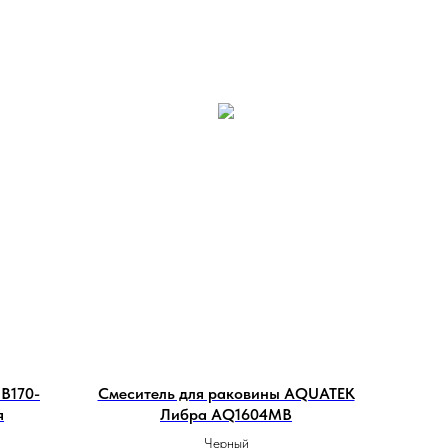
B170-
Смеситель для раковины AQUATEK
я
Либра AQ1604MB
Черный