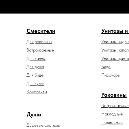
Смесители
Унитазы и
Унитазы подв
Для раковины
Встраиваемые
Унитазы напол
Для ванны
Унитазы прист
Для душа
Биде
Для биде
Писсуары
Для кухни
Комплекты
Раковины
Встраиваемые
Души
Накладные
Подвесные
Душевые системы