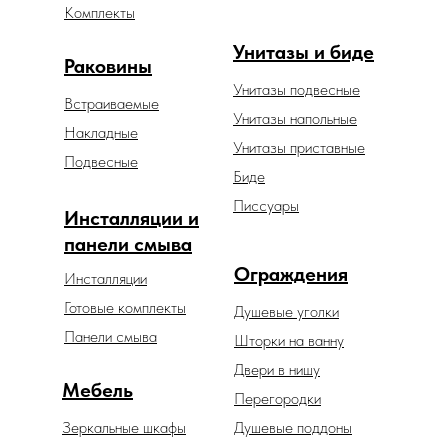
Комплекты
Унитазы и биде
Раковины
Унитазы подвесные
Встраиваемые
Унитазы напольные
Накладные
Унитазы приставные
Подвесные
Биде
Писсуары
Инсталляции и
панели смыва
Ограждения
Инсталляции
Готовые комплекты
Душевые уголки
Панели смыва
Шторки на ванну
Двери в нишу
Мебель
Перегородки
Зеркальные шкафы
Душевые поддоны