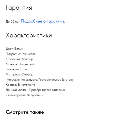
Гарантия
Подробнее о гарантии
До 25 лет.
.
Характеристики
Цвет: Белый
Покрытие: Глянцевое
Коллекция: Альтаир
Монтаж: Подвесной
Гарантия: 10 лет
Материал: Фарфор
Направление выпуска: Горизонтальное (в стену)
Крепеж: В комплекте
Донный клапан: Приобретается отдельно
Слив-перелив: Встроенный
Смотрите также