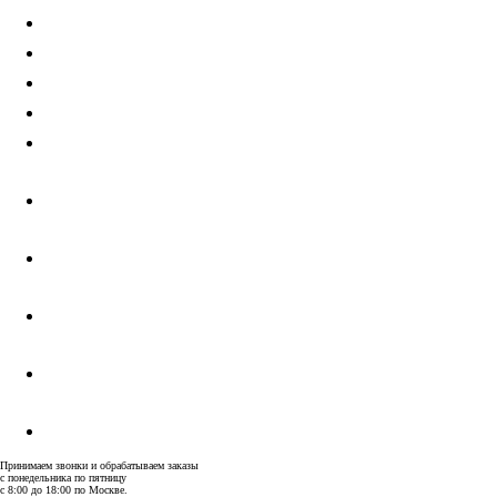
Шоурум
Доставка и оплата
Гарантия
Дизайнерам
Контакты
Принимаем звонки и обрабатываем заказы
с понедельника по пятницу
с 8:00 до 18:00 по Москве.