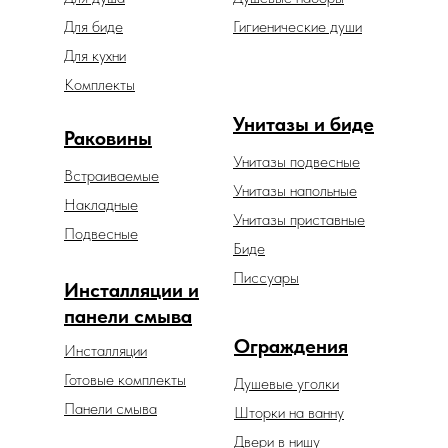
Для биде
Гигиенические души
Для кухни
Комплекты
Унитазы и биде
Раковины
Унитазы подвесные
Встраиваемые
Унитазы напольные
Накладные
Унитазы приставные
Подвесные
Биде
Писсуары
Инсталляции и
панели смыва
Ограждения
Инсталляции
Готовые комплекты
Душевые уголки
Панели смыва
Шторки на ванну
Двери в нишу