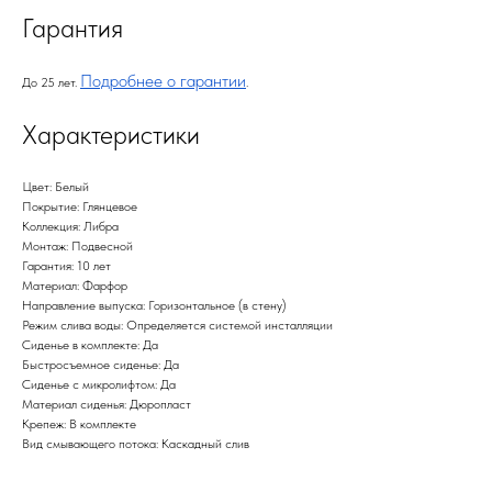
Гарантия
Подробнее о гарантии
До 25 лет.
.
Характеристики
Цвет: Белый
Покрытие: Глянцевое
Коллекция: Либра
Монтаж: Подвесной
Гарантия: 10 лет
Материал: Фарфор
Направление выпуска: Горизонтальное (в стену)
Режим слива воды: Определяется системой инсталляции
Сиденье в комплекте: Да
Быстросъемное сиденье: Да
Сиденье с микролифтом: Да
Материал сиденья: Дюропласт
Крепеж: В комплекте
Вид смывающего потока: Каскадный слив