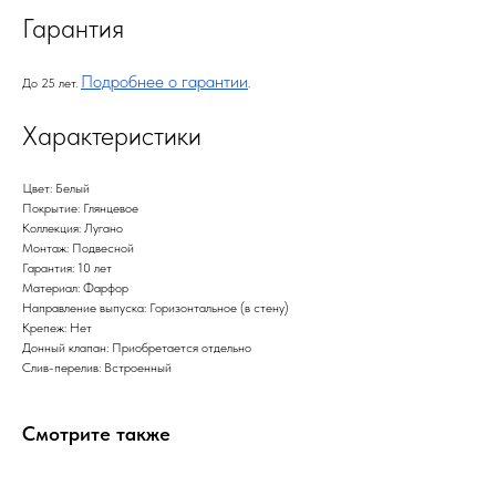
Гарантия
Подробнее о гарантии
До 25 лет.
.
Характеристики
Цвет: Белый
Покрытие: Глянцевое
Коллекция: Лугано
Монтаж: Подвесной
Гарантия: 10 лет
Материал: Фарфор
Направление выпуска: Горизонтальное (в стену)
Крепеж: Нет
Донный клапан: Приобретается отдельно
Слив-перелив: Встроенный
Смотрите также