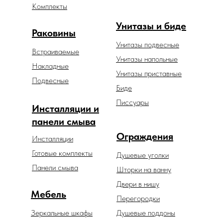
Комплекты
Унитазы и биде
Раковины
Унитазы подвесные
Встраиваемые
Унитазы напольные
Накладные
Унитазы приставные
Подвесные
Биде
Писсуары
Инсталляции и
панели смыва
Ограждения
Инсталляции
Готовые комплекты
Душевые уголки
Панели смыва
Шторки на ванну
Двери в нишу
Мебель
Перегородки
Зеркальные шкафы
Душевые поддоны