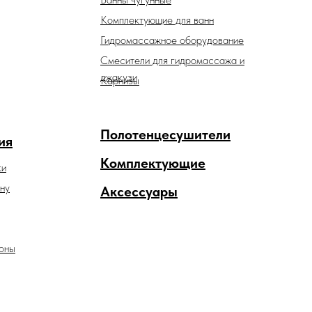
Комплектующие для ванн
Гидромассажное оборудование
Смесители для гидромассажа и
джакузи
Карнизы
Полотенцесушители
ия
Комплектующие
ки
ну
Аксессуары
оны