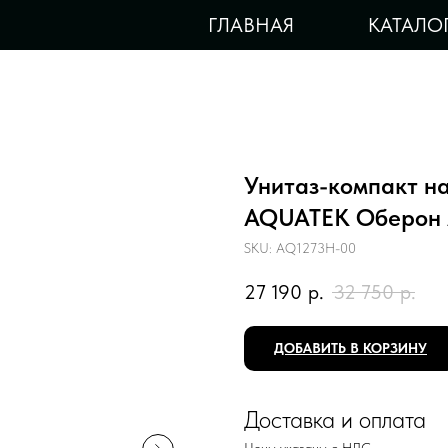
ГЛАВНАЯ
КАТАЛО
Унитаз-компакт н
AQUATEK Оберон
SKU:
AQ1273H-00
27 190
р.
32 750
р.
ДОБАВИТЬ В КОРЗИНУ
Доставка и оплата