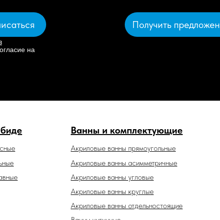
Получить предложе
исаться
в
огласие на
 биде
Ванны и комплектующие
есные
Акриловые ванны прямоугольные
ьные
Акриловые ванны асимметричные
авные
Акриловые ванны угловые
Акриловые ванны круглые
Акриловые ванны отдельностоящие
Ванны чугунные