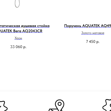
татическая душевая стойка
Поручень AQUATEK AQ4
UATEK Вега AQ2043CR
Золото матовое
Хром
7 450
р.
33 060
р.