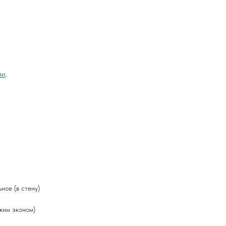
ии
.
ное (в стену)
жим эконом)