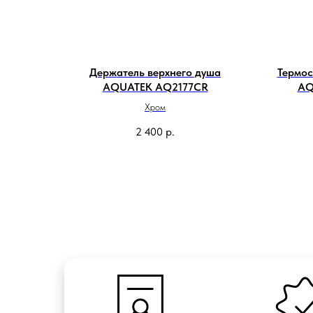
Держатель верхнего душа
Термос
AQUATEK AQ2177CR
AQ
Хром
2 400
р.