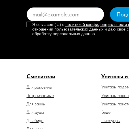
Подп
Я согласен (-а) с
политикой конфиденциальности 
отношении пользовательских данных
и даю свое с
обработку персональных данных
Смесители
Унитазы и
Унитазы подв
Для раковины
Встраиваемые
Унитазы напол
Для ванны
Унитазы прист
Для душа
Биде
Для биде
Писсуары
Для кухни