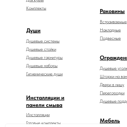
Комплекты
Раковины
Встраиваемые
Души
Накладные
Подвесные
Душевые системы
Душевые стойки
Огражден
Душевые гарнитуры
Душевые наборы
Душевые угол
Гигиенические души
Шторки на ван
Двери в нишу
Перегородки
Инсталляции и
Душевые подд
панели смыва
Инсталляции
Мебель
Готовые комплекты