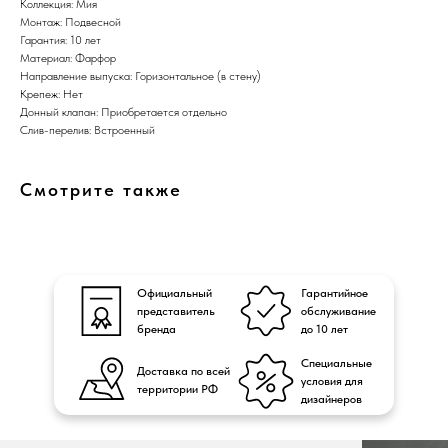
Коллекция: Мия
Монтаж: Подвесной
Гарантия: 10 лет
Материал: Фарфор
Направление выпуска: Горизонтальное (в стену)
Крепеж: Нет
Донный клапан: Приобретается отдельно
Слив-перелив: Встроенный
Смотрите также
Официальный
Гарантийное
представитель
обслуживание
бренда
до 10 лет
Специальные
Доставка по всей
условия для
территории РФ
дизайнеров