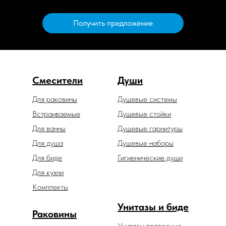
Получить предложение
Смесители
Души
Для раковины
Душевые системы
Встраиваемые
Душевые стойки
Для ванны
Душевые гарнитуры
Для душа
Душевые наборы
Для биде
Гигиенические души
Для кухни
Комплекты
Унитазы и биде
Раковины
Унитазы подвесные