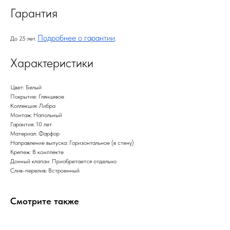
Гарантия
Подробнее о гарантии
До 25 лет.
.
Характеристики
Цвет: Белый
Покрытие: Глянцевое
Коллекция: Либра
Монтаж: Напольный
Гарантия: 10 лет
Материал: Фарфор
Направление выпуска: Горизонтальное (в стену)
Крепеж: В комплекте
Донный клапан: Приобретается отдельно
Слив-перелив: Встроенный
Смотрите также