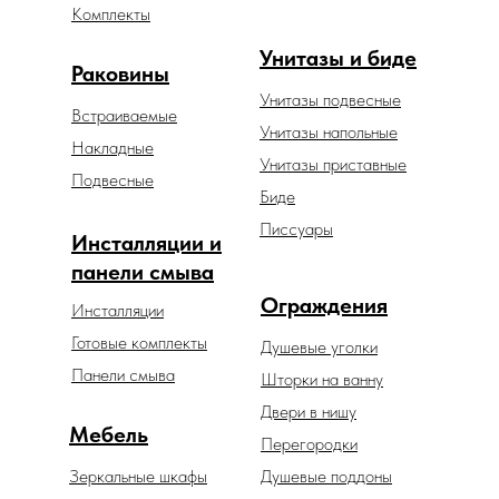
Комплекты
Унитазы и биде
Раковины
Унитазы подвесные
Встраиваемые
Унитазы напольные
Накладные
Унитазы приставные
Подвесные
Биде
Писсуары
Инсталляции и
панели смыва
Ограждения
Инсталляции
Готовые комплекты
Душевые уголки
Панели смыва
Шторки на ванну
Двери в нишу
Мебель
Перегородки
Зеркальные шкафы
Душевые поддоны