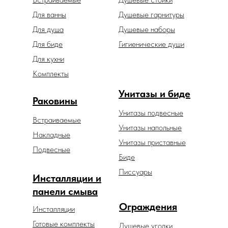
Для ванны
Душевые гарнитуры
Для душа
Душевые наборы
Для биде
Гигиенические души
Для кухни
Комплекты
Унитазы и биде
Раковины
Унитазы подвесные
Встраиваемые
Унитазы напольные
Накладные
Унитазы приставные
Подвесные
Биде
Писсуары
Инсталляции и
панели смыва
Ограждения
Инсталляции
Готовые комплекты
Душевые уголки