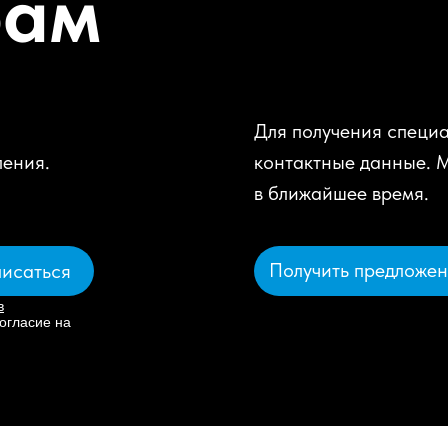
рам
Для получения специа
ления.
контактные данные. 
в ближайшее время.
Получить предложе
исаться
в
огласие на