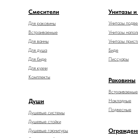
Смесители
Унитазы и
Унитазы подв
Для раковины
Встраиваемые
Унитазы напол
Для ванны
Унитазы прист
Для душа
Биде
Для биде
Писсуары
Для кухни
Комплекты
Раковины
Встраиваемые
Души
Накладные
Подвесные
Душевые системы
Душевые стойки
Огражден
Душевые гарнитуры