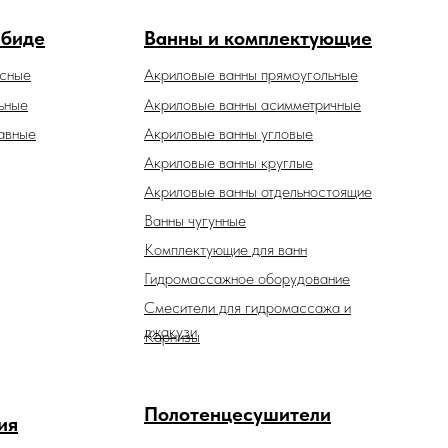
 биде
Ванны и комплектующие
есные
Акриловые ванны прямоугольные
ьные
Акриловые ванны асимметричные
авные
Акриловые ванны угловые
Акриловые ванны круглые
Акриловые ванны отдельностоящие
Ванны чугунные
Комплектующие для ванн
Гидромассажное оборудование
Смесители для гидромассажа и
джакузи
Карнизы
Полотенцесушители
ия