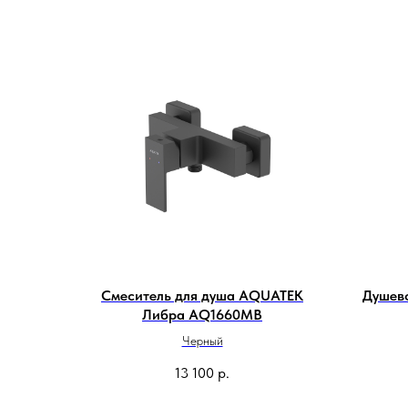
Смеситель для душа AQUATEK
Душев
Либра AQ1660MB
Черный
13 100
р.