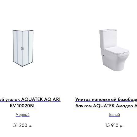
ой уголок AQUATEK AQ ARI
Унитаз напольный безобод
KV 10020BL
бачком AQUATEK Амадео 
00
Черный
Белый
31 200
р.
15 910
р.