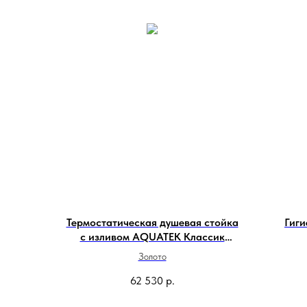
Термостатическая душевая стойка
Гиг
с изливом AQUATEK Классик
AQ2543CR
Золото
62 530
р.