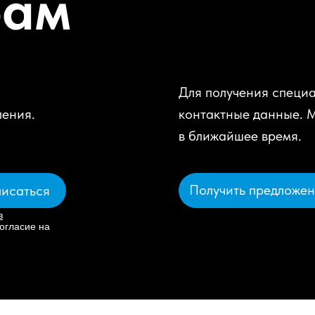
рам
Для получения специа
ления.
контактные данные. 
в ближайшее время.
Получить предложе
исаться
в
огласие на