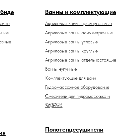
 биде
Ванны и комплектующие
есные
Акриловые ванны прямоугольные
ьные
Акриловые ванны асимметричные
авные
Акриловые ванны угловые
Акриловые ванны круглые
Акриловые ванны отдельностоящие
Ванны чугунные
Комплектующие для ванн
Гидромассажное оборудование
Смесители для гидромассажа и
джакузи
Карнизы
Полотенцесушители
ия