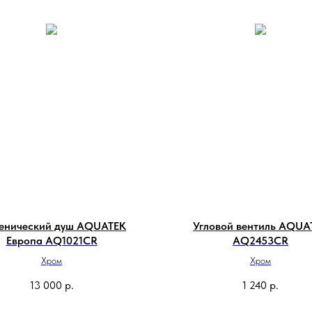
иенический душ AQUATEK
Угловой вентиль AQUA
Европа AQ1021CR
AQ2453CR
Хром
Хром
13 000
р.
1 240
р.