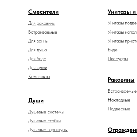
Смесители
Унитазы и
Унитазы подв
Для раковины
Встраиваемые
Унитазы напол
Для ванны
Унитазы прист
Для душа
Биде
Для биде
Писсуары
Для кухни
Комплекты
Раковины
Встраиваемые
Души
Накладные
Подвесные
Душевые системы
Душевые стойки
Огражден
Душевые гарнитуры