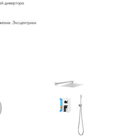
ей дивертора
жения: Эксцентрики