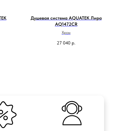
TEK
Душевая система AQUATEK Лира
AQ1472CR
Хром
27 040
р.