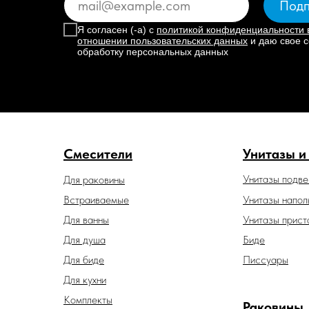
Подп
Я согласен (-а) с
политикой конфиденциальности 
отношении пользовательских данных
и даю свое с
обработку персональных данных
Смесители
Унитазы и
Унитазы подв
Для раковины
Встраиваемые
Унитазы напол
Для ванны
Унитазы прист
Для душа
Биде
Для биде
Писсуары
Для кухни
Комплекты
Раковины