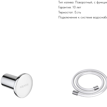
Тип излива: Поворотный, с функци
Гарантия: 10 лет
Термостат: Есть
Подключение к системе водоснаб