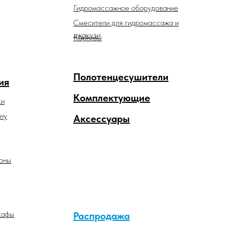
Гидромассажное оборудование
Смесители для гидромассажа и
джакузи
Карнизы
Полотенцесушители
ия
Комплектующие
ки
ну
Аксессуары
оны
кафы
Распродажа