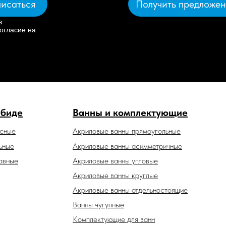
Получить предложе
исаться
в
огласие на
 биде
Ванны и комплектующие
есные
Акриловые ванны прямоугольные
ьные
Акриловые ванны асимметричные
авные
Акриловые ванны угловые
Акриловые ванны круглые
Акриловые ванны отдельностоящие
Ванны чугунные
Комплектующие для ванн