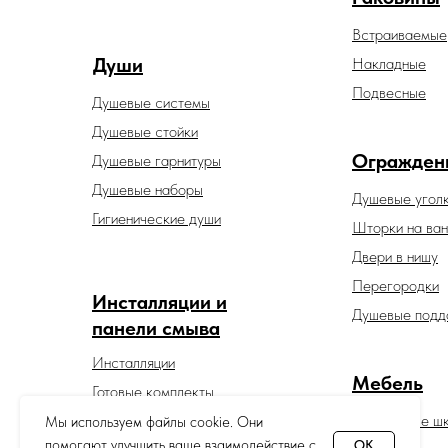
Встраиваемые
Души
Накладные
Подвесные
Душевые системы
Душевые стойки
Огражден
Душевые гарнитуры
Душевые наборы
Душевые угол
Гигиенические души
Шторки на ван
Двери в нишу
Перегородки
Инсталляции и
Душевые подд
панели смыва
Инсталляции
Мебель
Готовые комплекты
Панели смыва
Зеркальные ш
Мы используем файлы cookie. Они
помогают улучшить ваше взаимодействие с
OK