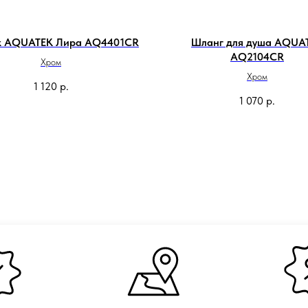
к AQUATEK Лира AQ4401CR
Шланг для душа AQUA
AQ2104CR
Хром
Хром
1 120
р.
1 070
р.