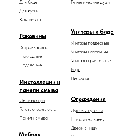
Для биде
Гигиенические души
Для кухни
Комплекты
Унитазы и биде
Раковины
Унитазы подвесные
Встраиваемые
Унитазы напольные
Накладные
Унитазы приставные
Подвесные
Биде
Писсуары
Инсталляции и
панели смыва
Ограждения
Инсталляции
Готовые комплекты
Душевые уголки
Панели смыва
Шторки на ванну
Двери в нишу
Мебель