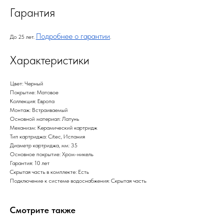
Гарантия
Подробнее о гарантии
До 25 лет.
.
Характеристики
Цвет: Черный
Покрытие: Матовое
Коллекция: Европа
Монтаж: Встраиваемый
Основной материал: Латунь
Механизм: Керамический картридж
Тип картриджа: Citec, Испания
Диаметр картриджа, мм: 35
Основное покрытие: Хром-никель
Гарантия: 10 лет
Скрытая часть в комплекте: Есть
Подключение к системе водоснабжения: Скрытая часть
Смотрите также