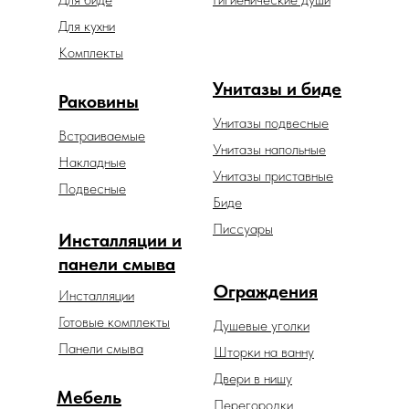
Для кухни
Комплекты
Унитазы и биде
Раковины
Унитазы подвесные
Встраиваемые
Унитазы напольные
Накладные
Унитазы приставные
Подвесные
Биде
Писсуары
Инсталляции и
панели смыва
Ограждения
Инсталляции
Готовые комплекты
Душевые уголки
Панели смыва
Шторки на ванну
Двери в нишу
Мебель
Перегородки