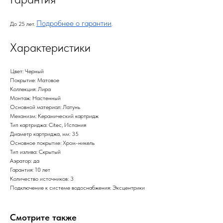
Подробнее о гарантии
До 25 лет.
.
Характеристики
Цвет: Черный
Покрытие: Матовое
Коллекция: Лира
Монтаж: Настенный
Основной материал: Латунь
Механизм: Керамический картридж
Тип картриджа: Citec, Испания
Диаметр картриджа, мм: 35
Основное покрытие: Хром-никель
Тип излива: Скрытый
Аэратор: да
Гарантия: 10 лет
Количество источников: 3
Подключение к системе водоснабжения: Эксцентрики
Смотрите также