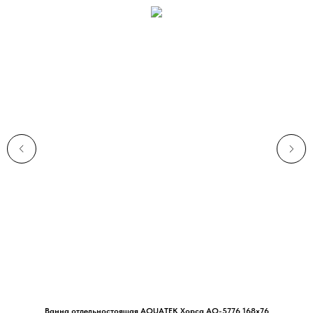
Ванна отдельностоящая AQUATEK Хорса AQ-5776 168х76