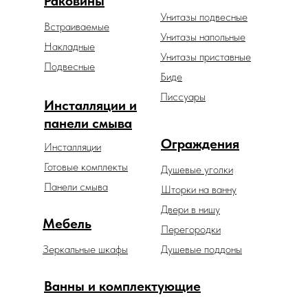
Раковины
Унитазы подвесные
Встраиваемые
Унитазы напольные
Накладные
Унитазы приставные
Подвесные
Биде
Писсуары
Инсталляции и
панели смыва
Ограждения
Инсталляции
Готовые комплекты
Душевые уголки
Панели смыва
Шторки на ванну
Двери в нишу
Мебель
Перегородки
Зеркальные шкафы
Душевые поддоны
Ванны и комплектующие