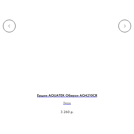
Ершик AQUATEK Оберон AQ4210CR
Хром
3 260
р.