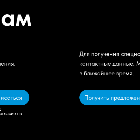
рам
Для получения специа
ления.
контактные данные. 
в ближайшее время.
Получить предложе
исаться
в
огласие на