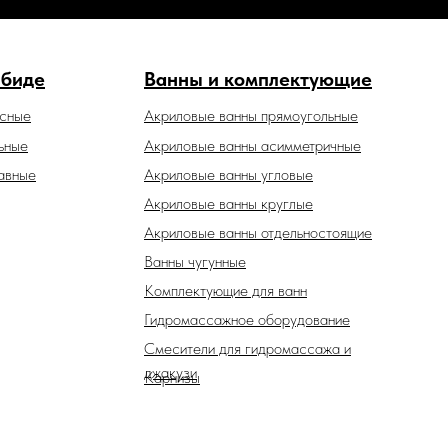
 биде
Ванны и комплектующие
есные
Акриловые ванны прямоугольные
ьные
Акриловые ванны асимметричные
авные
Акриловые ванны угловые
Акриловые ванны круглые
Акриловые ванны отдельностоящие
Ванны чугунные
Комплектующие для ванн
Гидромассажное оборудование
Смесители для гидромассажа и
джакузи
Карнизы