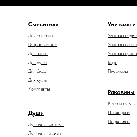
Смесители
Унитазы и
Унитазы подв
Для раковины
Встраиваемые
Унитазы напол
Для ванны
Унитазы прист
Для душа
Биде
Для биде
Писсуары
Для кухни
Комплекты
Раковины
Встраиваемые
Души
Накладные
Подвесные
Душевые системы
Душевые стойки