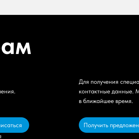
рам
Для получения специа
ления.
контактные данные. 
в ближайшее время.
Получить предложе
исаться
в