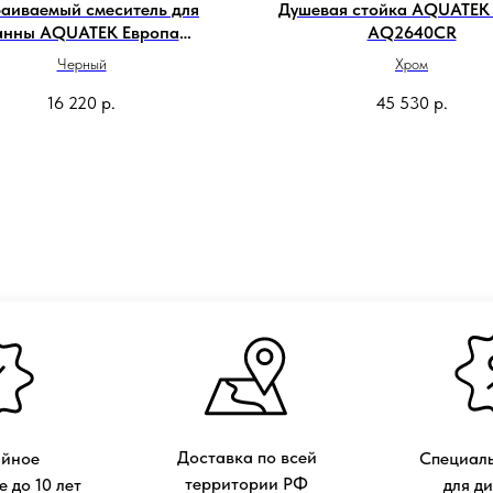
аиваемый смеситель для
Душевая стойка AQUATEK
анны AQUATEK Европа
AQ2640CR
AQ1346MB
Черный
Хром
16 220
р.
45 530
р.
Доставка по всей
ийное
Специаль
территории РФ
 до 10 лет
для д