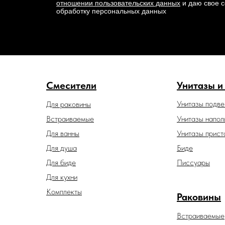
отношении пользовательских данных
и даю свое с
обработку персональных данных
Смесители
Унитазы и
Унитазы подв
Для раковины
Встраиваемые
Унитазы напол
Для ванны
Унитазы прист
Для душа
Биде
Для биде
Писсуары
Для кухни
Комплекты
Раковины
Встраиваемые