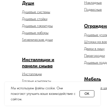
Души
Накладные
Подвесные
Душевые системы
Душевые стойки
Огражден
Душевые гарнитуры
Душевые наборы
Душевые угол
Гигиенические души
Шторки на ван
Двери в нишу
Перегородки
Инсталляции и
Душевые подд
панели смыва
Инсталляции
Мебель
Готовые комплекты
Панели смыва
Зеркальные ш
Мы используем файлы cookie. Они
помогают улучшить ваше взаимодействие с
OK
сайтом.