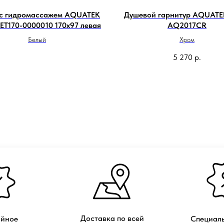
 с гидромассажем AQUATEK
Душевой гарнитур AQUATE
BET170-0000010 170х97 левая
AQ2017CR
Белый
Хром
5 270
р.
Доставка по всей
ийное
Специаль