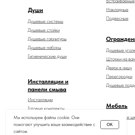
Встраиваемые
Души
Накладные
Подвесные
Душевые системы
Душевые стойки
Огражден
Душевые гарнитуры
Душевые наборы
Душевые угол
Гигиенические души
Шторки на ван
Двери в нишу
Перегородки
Инсталляции и
Душевые подд
панели смыва
Инсталляции
Мебель
Готовые комплекты
Панели смыва
Зеркальные ш
Мы используем файлы cookie. Они
помогают улучшить ваше взаимодействие с
OK
сайтом.