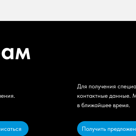
рам
Для получения специа
ления.
контактные данные. 
в ближайшее время.
Получить предложе
исаться