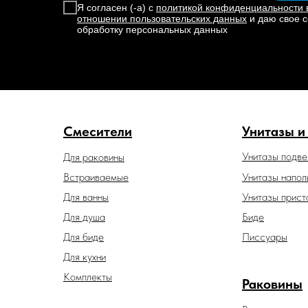
Я согласен (-а) с
политикой конфиденциальности 
отношении пользовательских данных
и даю свое с
обработку персональных данных
Смесители
Унитазы и
Унитазы подв
Для раковины
Встраиваемые
Унитазы напол
Для ванны
Унитазы прист
Для душа
Биде
Для биде
Писсуары
Для кухни
Комплекты
Раковины