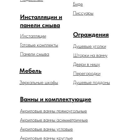
Биде
Писсуары
Инсталляции и
панели смыва
Ограждения
Инсталляции
Готовые комплекты
Душевые уголки
Панели смыва
Шторки на ванну
Двери в нишу
Мебель
Перегородки
Зеркальные шкафы
Душевые поддоны
Ванны и комплектующие
Акриловые ванны прямоугольные
Акриловые ванны асимметричные
Акриловые ванны угловые
Акриловые ванны круглые