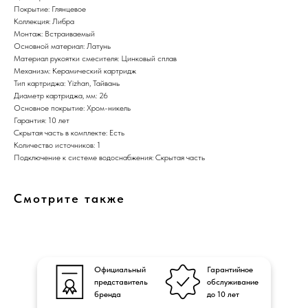
Покрытие: Глянцевое
Коллекция: Либра
Монтаж: Встраиваемый
Основной материал: Латунь
Материал рукоятки смесителя: Цинковый сплав
Механизм: Керамический картридж
Тип картриджа: Yizhan, Тайвань
Диаметр картриджа, мм: 26
Основное покрытие: Хром-никель
Гарантия: 10 лет
Скрытая часть в комплекте: Есть
Количество источников: 1
Подключение к системе водоснабжения: Скрытая часть
Смотрите также
Официальный
Гарантийное
представитель
обслуживание
бренда
до 10 лет