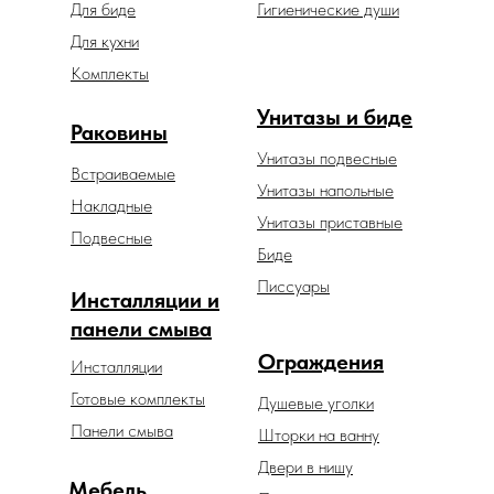
Для биде
Гигиенические души
Для кухни
Комплекты
Унитазы и биде
Раковины
Унитазы подвесные
Встраиваемые
Унитазы напольные
Накладные
Унитазы приставные
Подвесные
Биде
Писсуары
Инсталляции и
панели смыва
Ограждения
Инсталляции
Готовые комплекты
Душевые уголки
Панели смыва
Шторки на ванну
Двери в нишу
Мебель