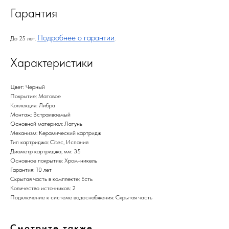
Гарантия
Подробнее о гарантии
До 25 лет.
.
Характеристики
Цвет: Черный
Покрытие: Матовое
Коллекция: Либра
Монтаж: Встраиваемый
Основной материал: Латунь
Механизм: Керамический картридж
Тип картриджа: Citec, Испания
Диаметр картриджа, мм: 35
Основное покрытие: Хром-никель
Гарантия: 10 лет
Скрытая часть в комплекте: Есть
Количество источников: 2
Подключение к системе водоснабжения: Скрытая часть
Смотрите также