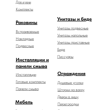
Для кухни
Комплекты
Унитазы и биде
Раковины
Унитазы подвесные
Встраиваемые
Унитазы напольные
Накладные
Унитазы приставные
Подвесные
Биде
Писсуары
Инсталляции и
панели смыва
Ограждения
Инсталляции
Готовые комплекты
Душевые уголки
Панели смыва
Шторки на ванну
Двери в нишу
Мебель
Перегородки