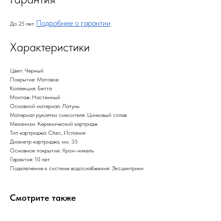
Подробнее о гарантии
До 25 лет.
.
Характеристики
Цвет: Черный
Покрытие: Матовое
Коллекция: Бетта
Монтаж: Настенный
Основной материал: Латунь
Материал рукоятки смесителя: Цинковый сплав
Механизм: Керамический картридж
Тип картриджа: Citec, Испания
Диаметр картриджа, мм: 35
Основное покрытие: Хром-никель
Гарантия: 10 лет
Подключение к системе водоснабжения: Эксцентрики
Смотрите также