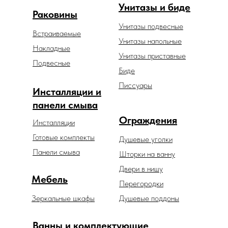
Унитазы и биде
Раковины
Унитазы подвесные
Встраиваемые
Унитазы напольные
Накладные
Унитазы приставные
Подвесные
Биде
Писсуары
Инсталляции и
панели смыва
Ограждения
Инсталляции
Готовые комплекты
Душевые уголки
Панели смыва
Шторки на ванну
Двери в нишу
Мебель
Перегородки
Зеркальные шкафы
Душевые поддоны
Ванны и комплектующие