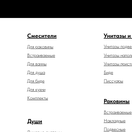
Смесители
Унитазы и
Унитазы подв
Для раковины
Встраиваемые
Унитазы напол
Для ванны
Унитазы прист
Для душа
Биде
Для биде
Писсуары
Для кухни
Комплекты
Раковины
Встраиваемые
Души
Накладные
Подвесные