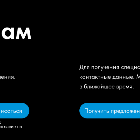
рам
Для получения специа
ления.
контактные данные. 
в ближайшее время.
Получить предложе
исаться
в
огласие на