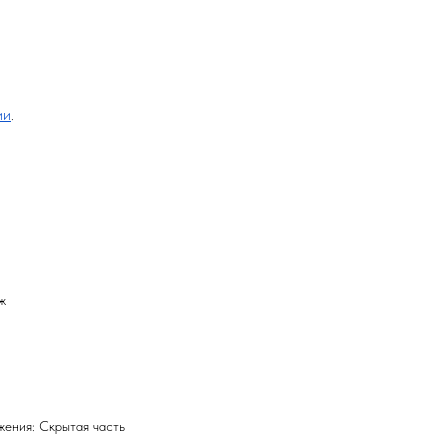
ии
.
ж
ения: Скрытая часть