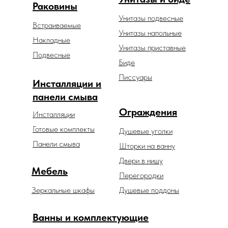
Раковины
Унитазы подвесные
Встраиваемые
Унитазы напольные
Накладные
Унитазы приставные
Подвесные
Биде
Писсуары
Инсталляции и
панели смыва
Ограждения
Инсталляции
Готовые комплекты
Душевые уголки
Панели смыва
Шторки на ванну
Двери в нишу
Мебель
Перегородки
Зеркальные шкафы
Душевые поддоны
Ванны и комплектующие