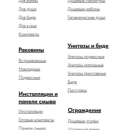
Для ванны
Душевые гарнитуры
Для душа
Душевые наборы
Для биде
Гигиенические души
Для кухни
Комплекты
Унитазы и биде
Раковины
Унитазы подвесные
Встраиваемые
Унитазы напольные
Накладные
Унитазы приставные
Подвесные
Биде
Писсуары
Инсталляции и
панели смыва
Ограждения
Инсталляции
Готовые комплекты
Душевые уголки
Панели смыва
Шторки на ванну