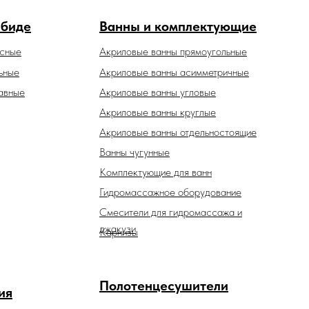
 биде
Ванны и комплектующие
есные
Акриловые ванны прямоугольные
ьные
Акриловые ванны асимметричные
авные
Акриловые ванны угловые
Акриловые ванны круглые
Акриловые ванны отдельностоящие
Ванны чугунные
Комплектующие для ванн
Гидромассажное оборудование
Смесители для гидромассажа и
джакузи
Карнизы
Полотенцесушители
ия