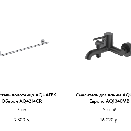
атель полотенца AQUATEK
Смеситель для ванны AQ
Оберон AQ4214CR
Европа AQ1340MB
Хром
Черный
3 300
р.
16 220
р.