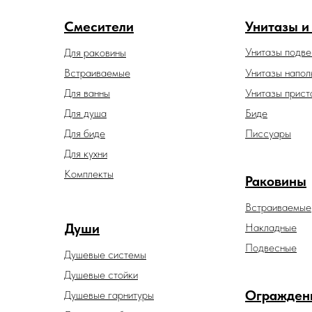
Смесители
Унитазы и
Унитазы подв
Для раковины
Встраиваемые
Унитазы напол
Для ванны
Унитазы прист
Для душа
Биде
Для биде
Писсуары
Для кухни
Комплекты
Раковины
Встраиваемые
Души
Накладные
Подвесные
Душевые системы
Душевые стойки
Огражден
Душевые гарнитуры