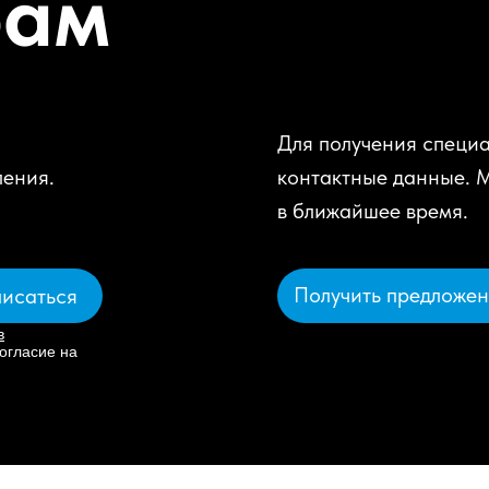
рам
Для получения специа
ления.
контактные данные. 
в ближайшее время.
Получить предложе
исаться
в
огласие на