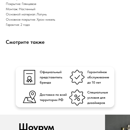
Покрытие: Глянцевое
Монтаж: Настенный
Основной материал: Латунь
Основное покрытие: Хром-никель
Гарантия: 2 года
Смотрите также
Официальный
Гарантийное
представитель
обслуживание
бренда
до 10 лет
Специальные
Доставка по всей
условия для
территории РФ
дизайнеров
Шоурум