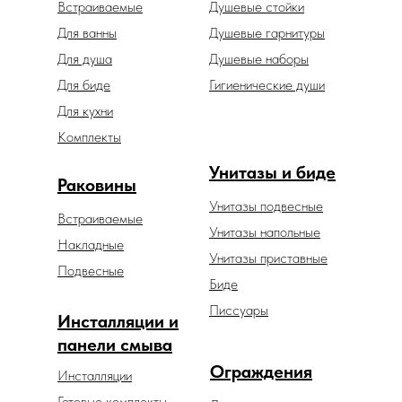
Встраиваемые
Душевые стойки
Для ванны
Душевые гарнитуры
Для душа
Душевые наборы
Для биде
Гигиенические души
Для кухни
Комплекты
Унитазы и биде
Раковины
Унитазы подвесные
Встраиваемые
Унитазы напольные
Накладные
Унитазы приставные
Подвесные
Биде
Писсуары
Инсталляции и
панели смыва
Ограждения
Инсталляции
Готовые комплекты