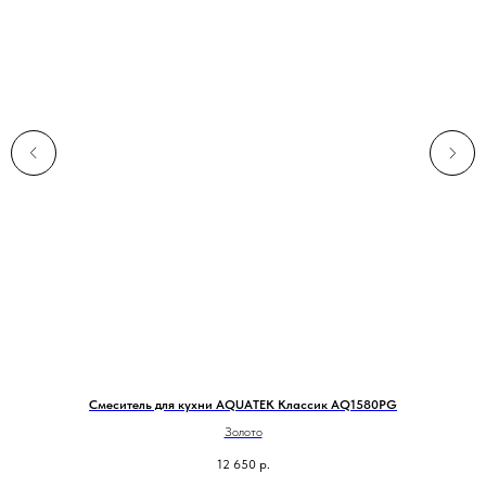
Смеситель для кухни AQUATEK Классик AQ1580PG
У
Золото
12 650
р.