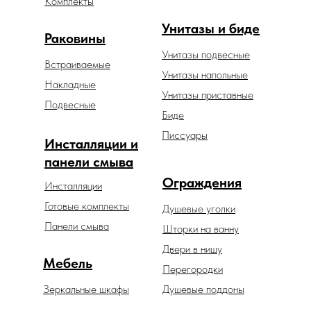
Комплекты
Унитазы и биде
Раковины
Унитазы подвесные
Встраиваемые
Унитазы напольные
Накладные
Унитазы приставные
Подвесные
Биде
Писсуары
Инсталляции и
панели смыва
Ограждения
Инсталляции
Готовые комплекты
Душевые уголки
Панели смыва
Шторки на ванну
Двери в нишу
Мебель
Перегородки
Зеркальные шкафы
Душевые поддоны