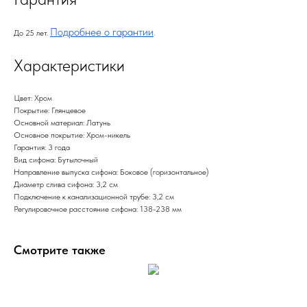
Подробнее о гарантии
До 25 лет.
.
Характеристики
Цвет: Хром
Покрытие: Глянцевое
Основной материал: Латунь
Основное покрытие: Хром-никель
Гарантия: 3 года
Вид сифона: Бутылочный
Направление выпуска сифона: Боковое (горизонтальное)
Диаметр слива сифона: 3,2 см
Подключение к канализационной трубе: 3,2 см
Регулировочное расстояние сифона: 138-238 мм
Смотрите также