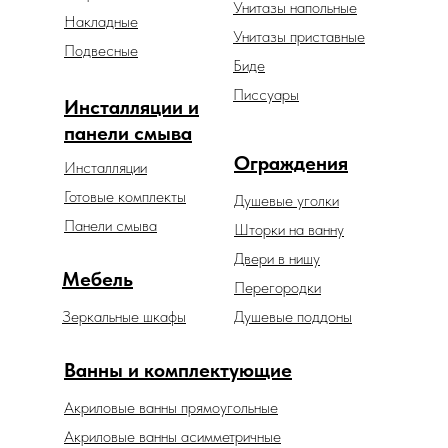
Унитазы напольные
Накладные
Унитазы приставные
Подвесные
Биде
Писсуары
Инсталляции и
панели смыва
Ограждения
Инсталляции
Готовые комплекты
Душевые уголки
Панели смыва
Шторки на ванну
Двери в нишу
Мебель
Перегородки
Зеркальные шкафы
Душевые поддоны
Ванны и комплектующие
Акриловые ванны прямоугольные
Акриловые ванны асимметричные