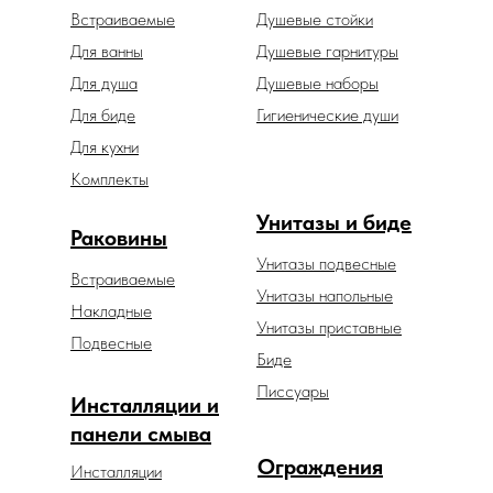
Встраиваемые
Душевые стойки
Для ванны
Душевые гарнитуры
Для душа
Душевые наборы
Для биде
Гигиенические души
Для кухни
Комплекты
Унитазы и биде
Раковины
Унитазы подвесные
Встраиваемые
Унитазы напольные
Накладные
Унитазы приставные
Подвесные
Биде
Писсуары
Инсталляции и
панели смыва
Ограждения
Инсталляции