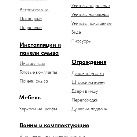
Унитазы подвесные
Встраиваемые
Унитазы напольные
Накладные
Унитазы приставные
Подвесные
Биде
Писсуары
Инсталляции и
панели смыва
Ограждения
Инсталляции
Готовые комплекты
Душевые уголки
Панели смыва
Шторки на ванну
Двери в нишу
Мебель
Перегородки
Зеркальные шкафы
Душевые поддоны
Ванны и комплектующие
Акриловые ванны прямоугольные